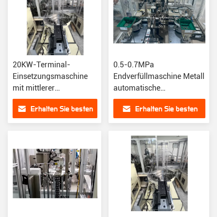
20KW-Terminal-
0.5-0.7MPa
Einsetzungsmaschine
Endverfüllmaschine Metall
mit mittlerer
automatische
Geschwindigkeit
Verfüllmaschine
Erhalten Sie besten
Erhalten Sie besten
Synchronisieren
automatische
Preis
Preis
Einsetzungsgeräte