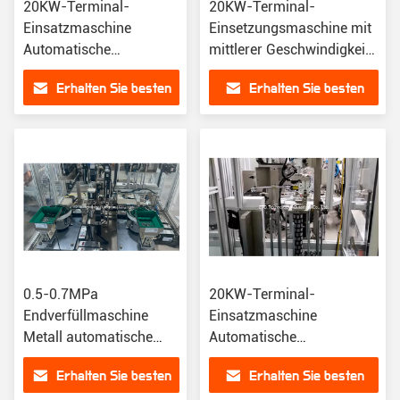
20KW-Terminal-
20KW-Terminal-
Einsatzmaschine
Einsetzungsmaschine mit
Automatische
mittlerer Geschwindigkeit
Kernzufuhrgeräte
Synchronisieren
Erhalten Sie besten
Erhalten Sie besten
automatische
Einsetzungsgeräte
Preis
Preis
0.5-0.7MPa
20KW-Terminal-
Endverfüllmaschine
Einsatzmaschine
Metall automatische
Automatische
Verfüllmaschine
Kernzufuhrgeräte
Erhalten Sie besten
Erhalten Sie besten