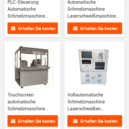
PLC-Steuerung
Automatische
Automatische
Schmelzmaschine
Schmelzmaschine
Laserschweißmaschine
30KW
für effizientes Schweißen
Erhalten Sie besten
Erhalten Sie besten
Laserschweißmaschine
Preis
Preis
Touchscreen
Vollautomatische
automatische
Schmelzmaschine
Schmelzmaschine
Laserschweißen
30KW Laserbogen
Argonbogenschweißen
Erhalten Sie besten
Erhalten Sie besten
Argon
Maschine Sicherheit