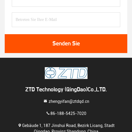
Senden Sie
ZTD Technology (QingDao)Co.,LTD.
zhengyifan@ztdqd.cn
86-188-5425-7020
Gebäude 1, 187 Jinshui Road, Bezirk Licang, Stadt
Qingdao, Provinz Shandong, China