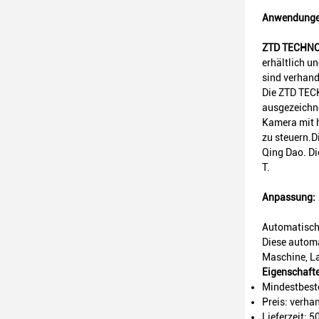
Anwendunge
ZTD TECHNO
erhältlich u
sind verhand
Die ZTD TEC
ausgezeichne
Kamera mit h
zu steuern.D
Qing Dao. Di
T.
Anpassung:
Automatisc
Diese autom
Maschine, La
Eigenschaft
Mindestbest
Preis: verha
Lieferzeit: 5