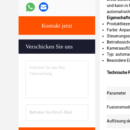
und kann in
automatisc
Eigenschaft
Produktbeze
Kontakt jetzt
Farbe: Anpa
Steuerungss
Betriebssich
Verschicken Sie uns
Kameraauflö
Typ: automa
Besondere E
Technische 
Parameter
Fusionsmod
Auflösung d