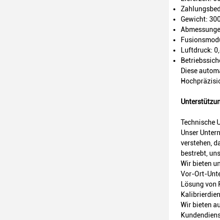
Zahlungsbed
Gewicht: 300
Abmessunge
Fusionsmodu
Luftdruck: 0
Betriebssich
Diese autom
Hochpräzisio
Unterstützun
Technische 
Unser Unter
verstehen, d
bestrebt, un
Wir bieten u
Vor-Ort-Unte
Lösung von 
Kalibrierdie
Wir bieten a
Kundendienst