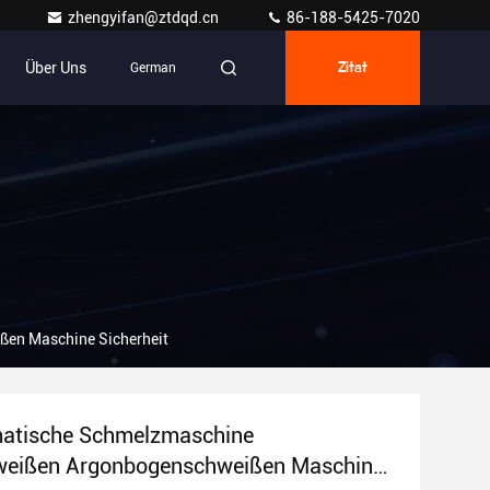
zhengyifan@ztdqd.cn
86-188-5425-7020
Über Uns
German
Zitat
en Maschine Sicherheit
matische Schmelzmaschine
weißen Argonbogenschweißen Maschine