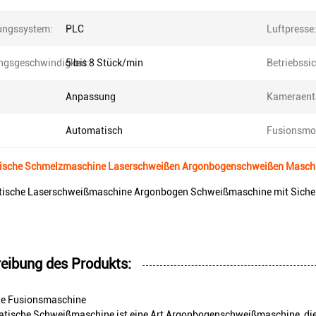
ungssystem:
PLC
Luftpresse
ungsgeschwindigkeit:
5 bis 8 Stück/min
Betriebssic
Anpassung
Kameraent
Automatisch
Fusionsmo
ische Schmelzmaschine Laserschweißen Argonbogenschweißen Maschi
ische Laserschweißmaschine Argonbogen Schweißmaschine mit Sicherhei
eibung des Produkts:
e Fusionsmaschine
atische Schweißmaschine ist eine Art Argonbogenschweißmaschine, die