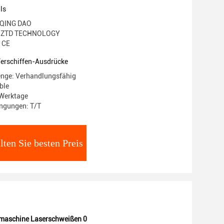
ls
: QING DAO
 ZTD TECHNOLOGY
: CE
Verschiffen-Ausdrücke
enge: Verhandlungsfähig
ble
 Werktage
ngungen: T/T
lten Sie besten Preis
maschine Laserschweißen 0