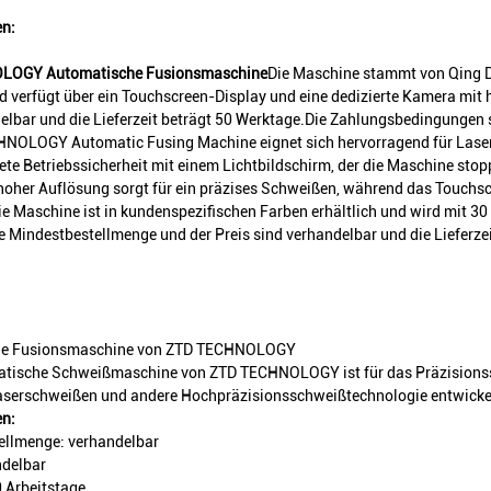
n:
LOGY Automatische Fusionsmaschine
Die Maschine stammt von Qing Dao
nd verfügt über ein Touchscreen-Display und eine dedizierte Kamera mi
elbar und die Lieferzeit beträgt 50 Werktage.Die Zahlungsbedingungen 
HNOLOGY Automatic Fusing Machine eignet sich hervorragend für Laser
te Betriebssicherheit mit einem Lichtbildschirm, der die Maschine stop
oher Auflösung sorgt für ein präzises Schweißen, während das Touchsc
ie Maschine ist in kundenspezifischen Farben erhältlich und wird mit 30 
e Mindestbestellmenge und der Preis sind verhandelbar und die Lieferze
he Fusionsmaschine von ZTD TECHNOLOGY
atische Schweißmaschine von ZTD TECHNOLOGY ist für das Präzision
serschweißen und andere Hochpräzisionsschweißtechnologie entwickelt
en:
ellmenge: verhandelbar
ndelbar
0 Arbeitstage