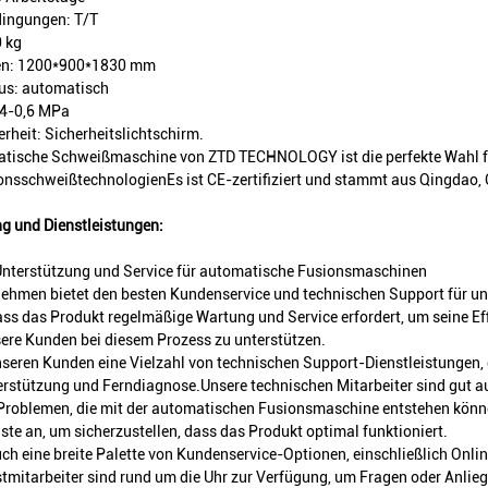
ingungen: T/T
 kg
n: 1200*900*1830 mm
s: automatisch
,4-0,6 MPa
erheit: Sicherheitslichtschirm.
atische Schweißmaschine von ZTD TECHNOLOGY ist die perfekte Wahl f
nsschweißtechnologienEs ist CE-zertifiziert und stammt aus Qingdao, 
g und Dienstleistungen:
Unterstützung und Service für automatische Fusionsmaschinen
nehmen bietet den besten Kundenservice und technischen Support für 
ass das Produkt regelmäßige Wartung und Service erfordert, um seine Eff
sere Kunden bei diesem Prozess zu unterstützen.
nseren Kunden eine Vielzahl von technischen Support-Dienstleistungen, 
rstützung und Ferndiagnose.Unsere technischen Mitarbeiter sind gut a
Problemen, die mit der automatischen Fusionsmaschine entstehen könn
nste an, um sicherzustellen, dass das Produkt optimal funktioniert.
uch eine breite Palette von Kundenservice-Optionen, einschließlich Onli
mitarbeiter sind rund um die Uhr zur Verfügung, um Fragen oder Anlie