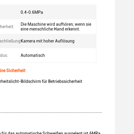
:
0.4-0.6MPa
Die Maschine wird aufhören, wenn sie
herheit:
eine menschliche Hand erkennt.
schließung:
Kamera mit hoher Auflösung
dus:
Automatisch
ne Sicherheit
tslicht-Bildschirm für Betriebssicherheit
 für das automatische Schweißen ausgelegt ist.6MPa