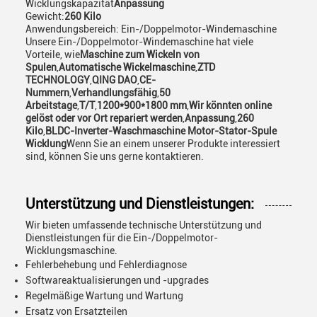
Wicklungskapazität
Anpassung
Gewicht:
260 Kilo
Anwendungsbereich: Ein-/Doppelmotor-Windemaschine
Unsere Ein-/Doppelmotor-Windemaschine hat viele
Vorteile, wie
Maschine zum Wickeln von
Spulen
,
Automatische Wickelmaschine
,
ZTD
TECHNOLOGY
,
QING DAO
,
CE-
Nummern
,
Verhandlungsfähig
,
50
Arbeitstage
,
T/T
,
1200*900*1800 mm
,
Wir könnten online
gelöst oder vor Ort repariert werden
,
Anpassung
,
260
Kilo
,
BLDC-Inverter-Waschmaschine Motor-Stator-Spule
Wicklung
Wenn Sie an einem unserer Produkte interessiert
sind, können Sie uns gerne kontaktieren.
Unterstützung und Dienstleistungen:
Wir bieten umfassende technische Unterstützung und
Dienstleistungen für die Ein-/Doppelmotor-
Wicklungsmaschine.
Fehlerbehebung und Fehlerdiagnose
Softwareaktualisierungen und -upgrades
Regelmäßige Wartung und Wartung
Ersatz von Ersatzteilen