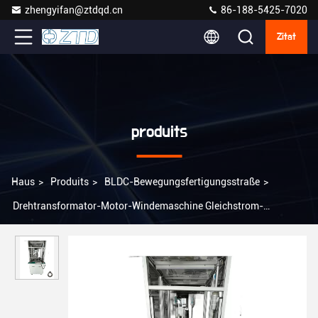
zhengyifan@ztdqd.cn
86-188-5425-7020
Zitat
produits
Haus
>
Produits
>
BLDC-Bewegungsfertigungsstraße
>
Drehtransformator-Motor-Windemaschine Gleichstrom-
Elektromotor-Windemaschine