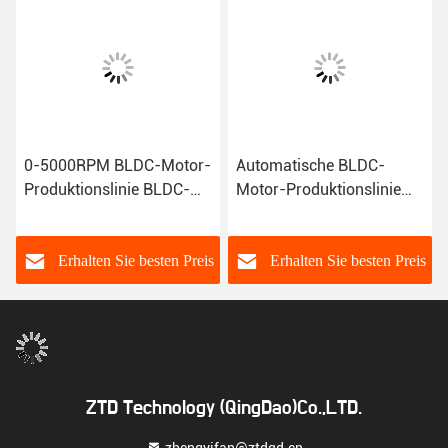
0-5000RPM BLDC-Motor-
Automatische BLDC-
Produktionslinie BLDC-
Motor-Produktionslinie
Motor-
Nadelwickelmaschine
Wicklungsmaschine
20KW
s
Erhalten Sie besten Preis
Erhalten Sie besten Preis
ZTD Technology (QingDao)Co.,LTD.
zhengyifan@ztdqd.cn